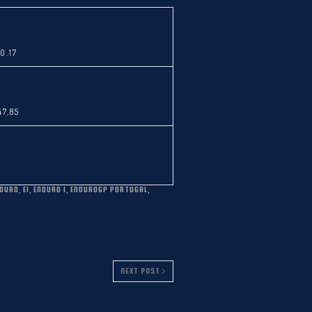
0.17
47,85
DURO
,
E1
,
ENDURO 1
,
ENDUROGP PORTUGAL
,
NEXT POST