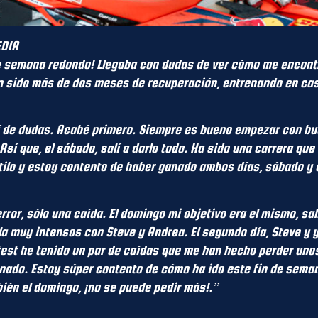
EDIA
de semana redondo! Llegaba con dudas de ver cómo me encont
n sido más de dos meses de recuperación, entrenando en cas
í de dudas. Acabé primero. Siempre es bueno empezar con buen
 Así que, el sábado, salí a darlo todo. Ha sido una carrera qu
ilo y estoy contento de haber ganado ambos días, sábado y 
ror, sólo una caída. El domingo mi objetivo era el mismo, sal
la muy intensos con Steve y Andrea. El segundo día, Steve y 
 test he tenido un par de caídas que me han hecho perder un
anado. Estoy súper contento de cómo ha ido este fin de sema
bién el domingo, ¡no se puede pedir más!.”