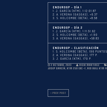
ENDUROGP – DÍA 1
1. J. GARCÍA (KTM), 1:12:01.87
2. A. VERONA (GASGAS), +6.37
3. S. HOLCOMBE (BETA), +8.58
ENDUROGP – DÍA 2
1. J. GARCÍA (KTM), 1:11:51.62
2. S. HOLCOMBE (BETA), +1.90
3. A. VERONA (GASGAS), +58.83
ENDUROGP – CLASIFICACIÓN
1. S. HOLCOMBE (BETA), 196 PUNTO
2. A. VERONA (GASGAS), 177 P.
3. J. GARCÍA (KTM), 170 P.
2 OCTUBRE, 2023
NICKI MARTINEZ
JOSEP GARCÍA
,
KTM 250 EXC-F
,
RED BULL KTM 
PREV POST