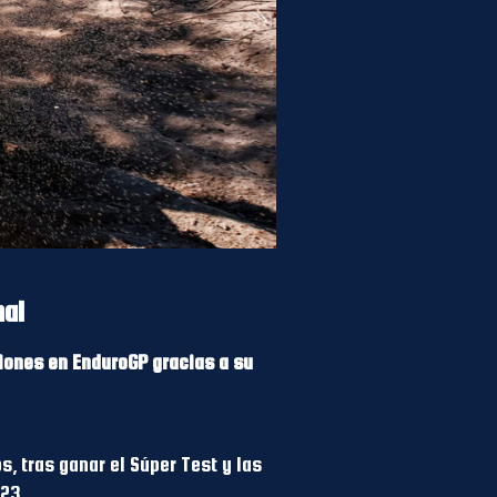
nal
ciones en EnduroGP gracias a su
, tras ganar el Súper Test y las
023.