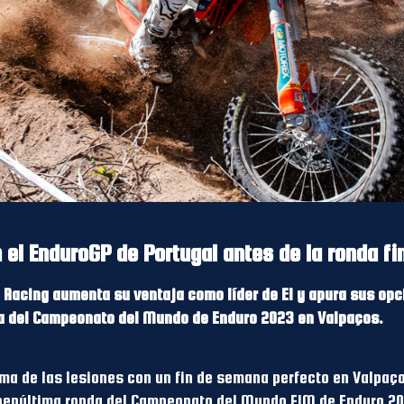
 el EnduroGP de Portugal antes de la ronda fi
y Racing aumenta su ventaja como líder de E1 y apura sus op
ita del Campeonato del Mundo de Enduro 2023 en Valpaços.
ma de las lesiones con un fin de semana perfecto en Valpaços
 penúltima ronda del Campeonato del Mundo FIM de Enduro 2