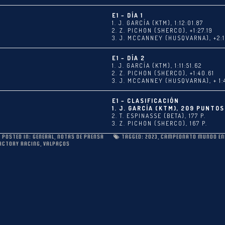
E1 – DÍA 1
1. J. GARCÍA (KTM), 1:12:01.87
2. Z. PICHON (SHERCO), +1:27.19
3. J. MCCANNEY (HUSQVARNA), +2:1
E1 – DÍA 2
1. J. GARCÍA (KTM), 1:11:51.62
2. Z. PICHON (SHERCO), +1:40.61
3. J. MCCANNEY (HUSQVARNA), + 1:
E1 – CLASIFICACIÓN
S
1. J. GARCÍA (KTM), 209 PUNTOS
2. T. ESPINASSE (BETA), 177 P.
3. Z. PICHON (SHERCO), 167 P.
POSTED IN:
GENERAL
,
NOTAS DE PRENSA
TAGGED:
2023
,
CAMPEONATO MUNDO EN
FACTORY RACING
,
VALPAÇOS