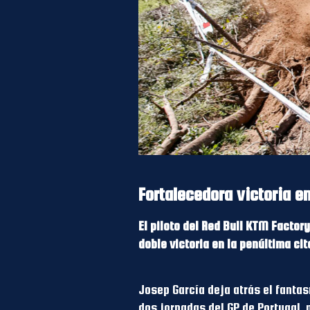
Fortalecedora victoria en
El piloto del Red Bull KTM Factor
doble victoria en la penúltima c
Josep García deja atrás el fantas
dos jornadas del GP de Portugal,