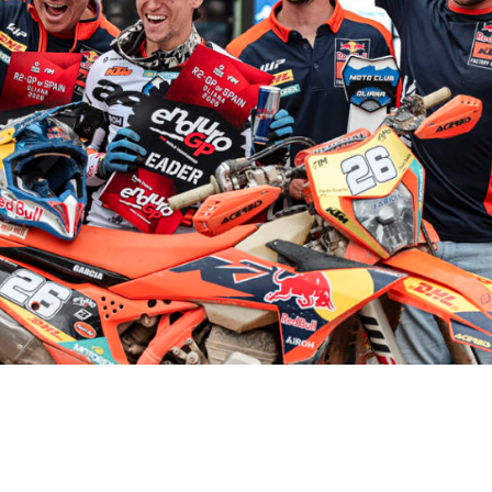
ed Bull KTM Factory Racing, se impone en el GP 
r Test del viernes y lograr el doblete absoluto e