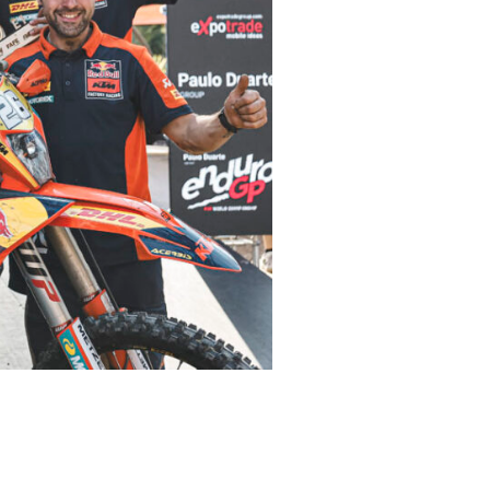
 EnduroGP y E1 tras ganar