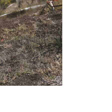
na perfecto en Fafe, con
iderato en EnduroGP y E1.