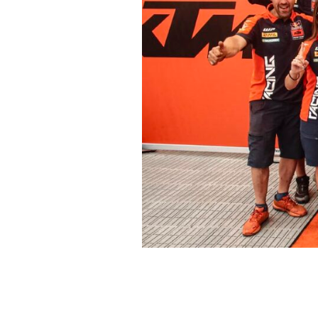
Josep García, piloto del 
Agrève, a falta de la últi