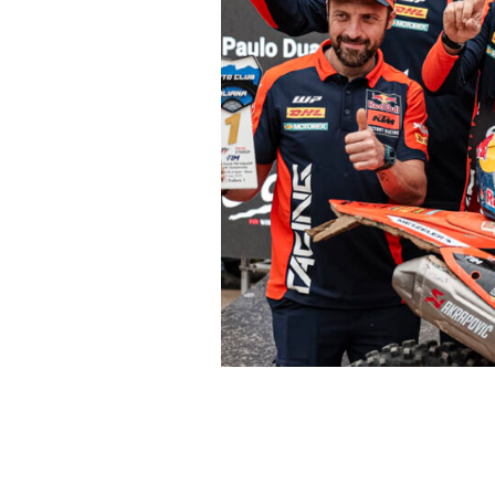
Josep García, piloto del R
Oliana, tras ganar el Súpe
carrera.