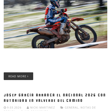
Josep García, piloto del Red Bull KTM Factory Racing ,se
mantiene invicto en el Campeonato de España de Enduro 2026
tras ganar en tierras extremeñas.
READ MORE
JOSEP GARCÍA ARRANCA EL NACIONAL 2026 CON
AUTORIDAD EN VALVERDE DEL CAMINO
9.03.2026
NICKI MARTINEZ
GENERAL
,
NOTAS DE