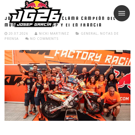
JOSEP GARCÍA SE PROCLAMA CAMPEÓN DEL
MUNDO DE ENDUROGP Y E1 EN FRANCIA
20.07.2026
NICKI MARTINEZ
GENERAL
,
NOTAS DE
PRENSA
NO COMMENTS
Josep García, piloto del Red Bull KTM Factory Racing, sentencia
ambos campeonatos en Saint-Agrève, a falta de la última