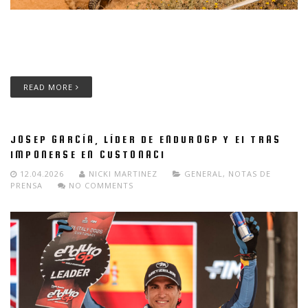
Josep García, piloto de Red Bull KTM Factory Racing, suma una
nueva doble victoria en Scratch y E1 en la tercera cita del
Campeonato de España de Enduro 2026
READ MORE
JOSEP GARCÍA, LÍDER DE ENDUROGP Y E1 TRAS
IMPONERSE EN CUSTONACI
12.04.2026
NICKI MARTINEZ
GENERAL
,
NOTAS DE
PRENSA
NO COMMENTS