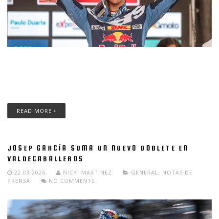
El piloto de Red Bull KTM Factory Racing sale del Gran Premio
de Italia, disputado en Custonaci (Sicilia), como primer líder del
Campeonato del Mundo FIM de EnduroGP 2026 y de la
categoría E1.
READ MORE
JOSEP GARCÍA SUMA UN NUEVO DOBLETE EN
VALDECABALLEROS
22.03.2026
NICKI MARTINEZ
GENERAL
,
NOTAS DE
PRENSA
NO COMMENTS