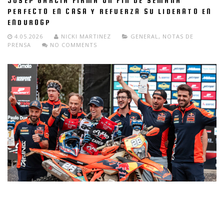
JOSEP GARCÍA FIRMA UN FIN DE SEMANA
PERFECTO EN CASA Y REFUERZA SU LIDERATO EN
ENDUROGP
4.05.2026
NICKI MARTINEZ
GENERAL
,
NOTAS DE
PRENSA
NO COMMENTS
Josep García, piloto del Red Bull KTM Factory Racing, se impone
en el GP de España, celebrado en Oliana, tras ganar el Súper
Test del viernes y lograr el doblete absoluto en las dos jornadas
de carrera.