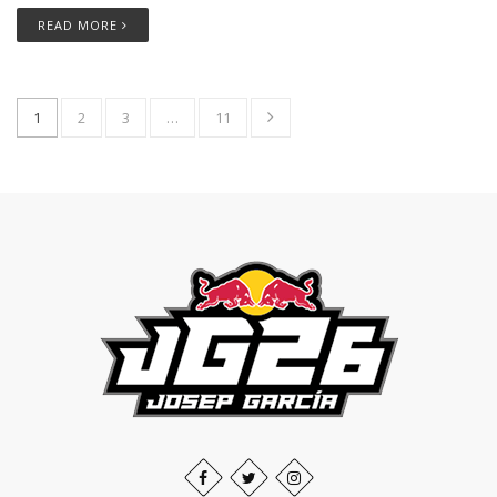
READ MORE
1
2
3
…
11