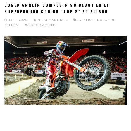
JOSEP GARCÍA COMPLETA SU DEBUT EN EL
SUPERENDURO CON UN ‘TOP 5’ EN BILBAO
19.01.2026
NICKI MARTINEZ
GENERAL
,
NOTAS DE
PRENSA
NO COMMENTS
Josep García, piloto del Red Bull KTM Factory Racing, logró una
sólida quinta posición en la ronda de casa del Campeonato del
Mundo FIM de SuperEnduro 2026, en España.