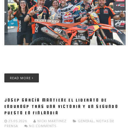
El piloto de Red Bull KTM Factory Racing aumenta su margen al
frente de EnduroGP y E1 tras ganar el sábado en ambas
categorías y acabar segundo el domingo en
READ MORE
JOSEP GARCÍA MANTIENE EL LIDERATO DE
ENDUROGP TRAS UNA VICTORIA Y UN SEGUNDO
PUESTO EN FINLANDIA
25.05.2026
NICKI MARTINEZ
GENERAL
,
NOTAS DE
PRENSA
NO COMMENTS