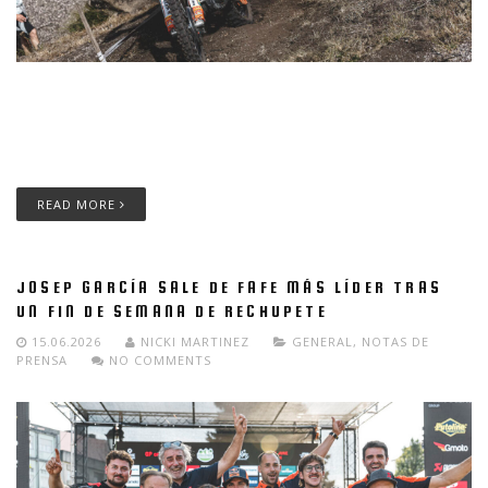
Josep García, piloto del Red Bull KTM Factory Racing, firma un
fin de semana perfecto en Fafe, con victoria en el Super Test y
triunfo en las dos jornadas, para reforzar su liderato en
EnduroGP y E1.
READ MORE
JOSEP GARCÍA SALE DE FAFE MÁS LÍDER TRAS
UN FIN DE SEMANA DE RECHUPETE
15.06.2026
NICKI MARTINEZ
GENERAL
,
NOTAS DE
PRENSA
NO COMMENTS