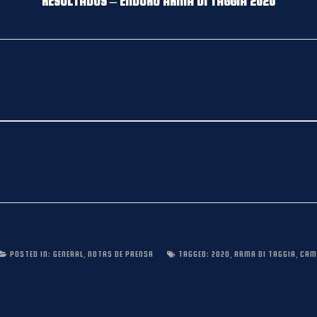
RESULTADOS – ENDURO ARMA DI TAGGIA
2020
POSTED IN:
GENERAL
,
NOTAS DE PRENSA
TAGGED:
2020
,
ARMA DI TAGGIA
,
CAM