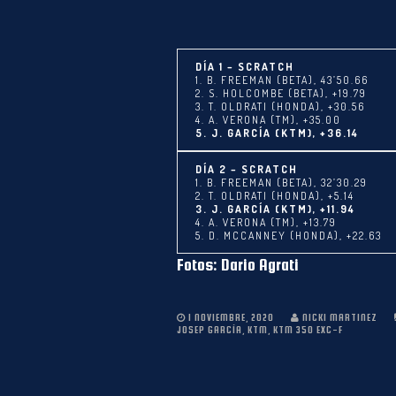
DÍA 1 – SCRATCH
1. B. FREEMAN (BETA), 43’50.66
2. S. HOLCOMBE (BETA), +19.79
3. T. OLDRATI (HONDA), +30.56
4. A. VERONA (TM), +35.00
5. J. GARCÍA (KTM), +36.14
DÍA 2 – SCRATCH
1. B. FREEMAN (BETA), 32’30.29
2. T. OLDRATI (HONDA), +5.14
3. J. GARCÍA (KTM), +11.94
4. A. VERONA (TM), +13.79
5. D. MCCANNEY (HONDA), +22.63
Fotos: Dario Agrati
1 NOVIEMBRE, 2020
NICKI MARTINEZ
JOSEP GARCÍA
,
KTM
,
KTM 350 EXC-F