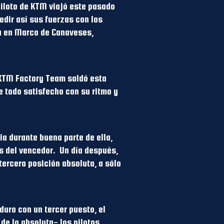
piloto de KTM viajó este pasado
edir así sus fuerzas con los
na en Marco de Canaveses,
l KTM Factory Team saldó esta
e todo satisfecho con su ritmo y
ia durante buena parte de ella,
os del vencedor. Un día después,
tercera posición absoluta, a sólo
duro con un tercer puesto, el
de la absoluta- los pilotos