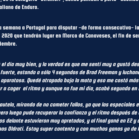
taliano de Enduro.
a semana a Portugal para disputar -de forma consecutiva- l
020 que tendrán lugar en Marco de Canaveses, el fin de sem
viembre.
l día muy bien, y la verdad es que me sentí muy a gustó desd
fuerte, estando a sólo 4 segundos de Brad Freeman y luchando 
 aparatosa. Quedé atrapado bajo la moto y eso me costó más
r a coger el ritmo y aunque no fue mi día, acabé segundo en 
autela, mirando de no cometer fallos, ya que las especiales e
pero luego pude recuperar la confianza y el ritmo después de 
os delante estuvieron muy apretados, y al final gané en E2 y a
s Oldrati. Estoy super contento y con muchas ganas ya de ll