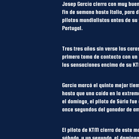
Josep García cierra con muy buen
fin de semana hasta Italia, para 
pilotos mundialistas antes de su
Portugal.
Tras tres años sin verse las cara
primera toma de contacto con un 
las sensaciones encima de su KT
García marcó el quinto mejor tiem
hasta que una caída en la extrema
el domingo, el piloto de Súria fu
once segundos del ganador de am
El piloto de KTM cierra de este m
sábado, y un segundo, el domingo,