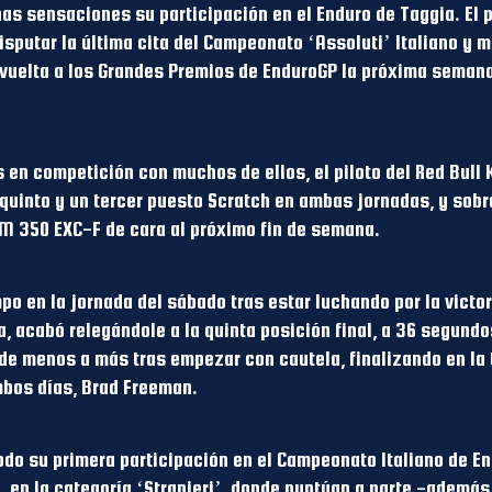
as sensaciones su participación en el Enduro de Taggia. El 
disputar la última cita del Campeonato ‘Assoluti’ Italiano y m
 vuelta a los Grandes Premios de EnduroGP la próxima sema
s en competición con muchos de ellos, el piloto del Red Bul
quinto y un tercer puesto Scratch en ambas jornadas, y sobr
M 350 EXC-F de cara al próximo fin de semana.
po en la jornada del sábado tras estar luchando por la victor
, acabó relegándole a la quinta posición final, a 36 segund
e de menos a más tras empezar con cautela, finalizando en la 
bos días, Brad Freeman.
odo su primera participación en el Campeonato Italiano de En
 en la categoría ‘Stranieri’, donde puntúan a parte -además 