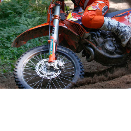
ulso por el Mundial en el GP de Suecia El piloto
dos puestos en EnduroGP y E2 en