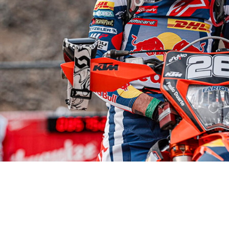
elta fuerza el abandono del piloto del Red Bull 
a primera jornada. García será operado el mart
io Dexeus de Barcelona.